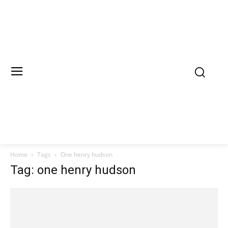
Home
Tags
One henry hudson
Tag: one henry hudson