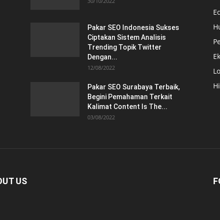
30/10/2022
E
H
Pakar SEO Indonesia Sukses
Ciptakan Sistem Analisis
Pe
Trending Topik Twitter
E
Dengan...
12/08/2022
Lo
H
Pakar SEO Surabaya Terbaik,
Begini Pemahaman Terkait
Kalimat Content Is The...
03/08/2022
OUT US
F