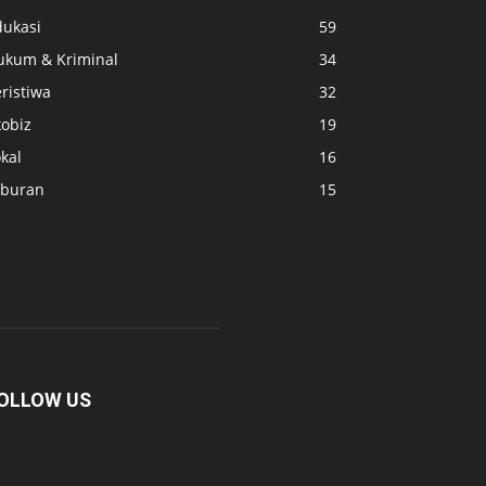
dukasi
59
ukum & Kriminal
34
ristiwa
32
kobiz
19
kal
16
iburan
15
OLLOW US