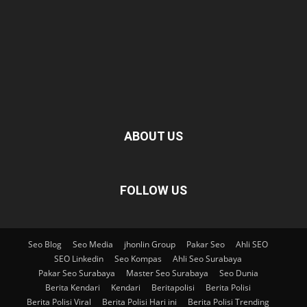
ABOUT US
FOLLOW US
Seo Blog
Seo Media
jhonlin Group
Pakar Seo
Ahli SEO
SEO Linkedin
Seo Kompas
Ahli Seo Surabaya
Pakar Seo Surabaya
Master Seo Surabaya
Seo Dunia
Berita Kendari
Kendari
Beritapolisi
Berita Polisi
Berita Polisi Viral
Berita Polisi Hari ini
Berita Polisi Trending