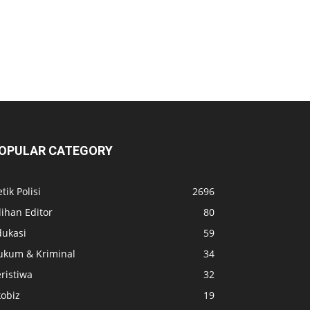
OPULAR CATEGORY
tik Polisi
2696
lihan Editor
80
dukasi
59
ukum & Kriminal
34
ristiwa
32
kobiz
19