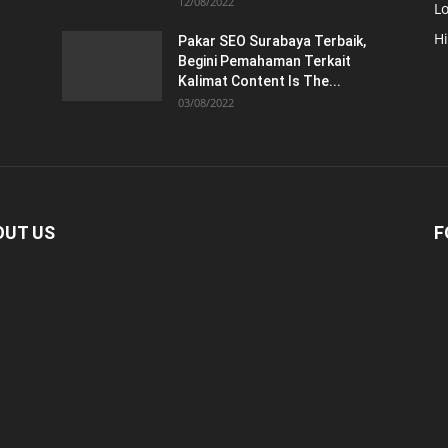
12/08/2022
Lo
H
Pakar SEO Surabaya Terbaik,
Begini Pemahaman Terkait
Kalimat Content Is The...
03/08/2022
OUT US
F