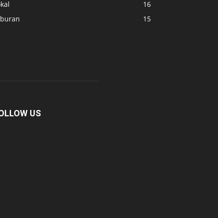
kal
16
iburan
15
OLLOW US