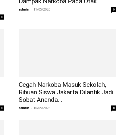
Dampak Narkoba Pada Otak
admin
-
11/05/2026
0
0
Cegah Narkoba Masuk Sekolah,
Ribuan Siswa Jakarta Dilantik Jadi
Sobat Ananda...
admin
-
10/05/2026
0
0