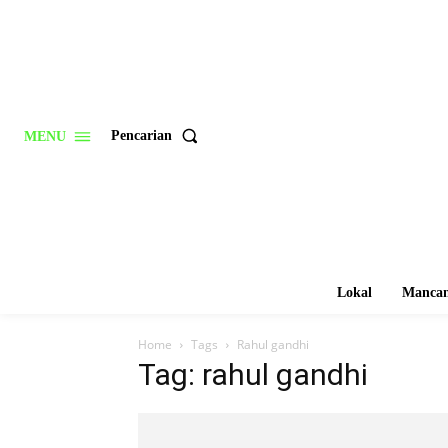
Pencarian
MENU
Lokal
Mancan
Home
Tags
Rahul gandhi
Tag: rahul gandhi