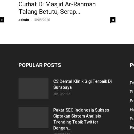
Curhat Di Masjid Ar-Rahman
Talang Betutu, Serap...
admin
-
10/05/2026
0
0
POPULAR POSTS
P
CS Dental Klinik Gigi Terbaik Di
De
Surabaya
Pi
30/10/2022
E
H
Pakar SEO Indonesia Sukses
Ciptakan Sistem Analisis
Pe
Trending Topik Twitter
E
Dengan...