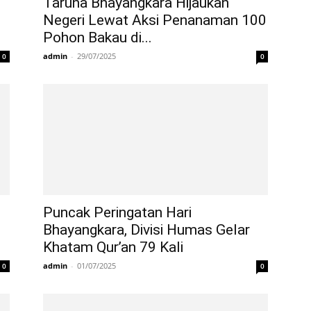
Taruna Bhayangkara Hijaukan
Negeri Lewat Aksi Penanaman 100
Pohon Bakau di...
admin
-
29/07/2025
0
0
Puncak Peringatan Hari
Bhayangkara, Divisi Humas Gelar
Khatam Qur’an 79 Kali
admin
-
01/07/2025
0
0