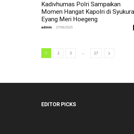
Kadivhumas Polri Sampaikan
Momen Hangat Kapolri di Syukur
Eyang Meri Hoegeng
admin
-
27/06/2025
...
1
2
3
27
EDITOR PICKS