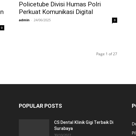
Policetube Divisi Humas Polri
an
Perkuat Komunikasi Digital
admin
-
24/06/2025
0
0
Page 1 of 27
POPULAR POSTS
P
CS Dental Klinik Gigi Terbaik Di
De
Surabaya
Pi
30/10/2022