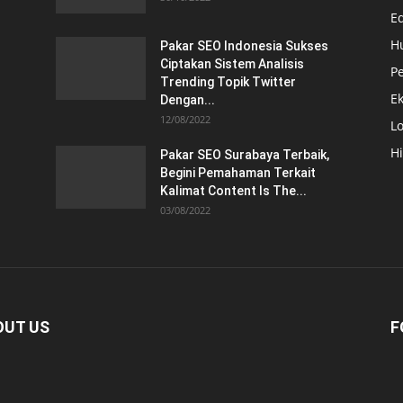
E
H
Pakar SEO Indonesia Sukses
Ciptakan Sistem Analisis
Pe
Trending Topik Twitter
E
Dengan...
12/08/2022
Lo
H
Pakar SEO Surabaya Terbaik,
Begini Pemahaman Terkait
Kalimat Content Is The...
03/08/2022
OUT US
F