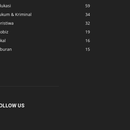
dukasi
59
ukum & Kriminal
34
ristiwa
32
kobiz
19
kal
16
iburan
15
OLLOW US