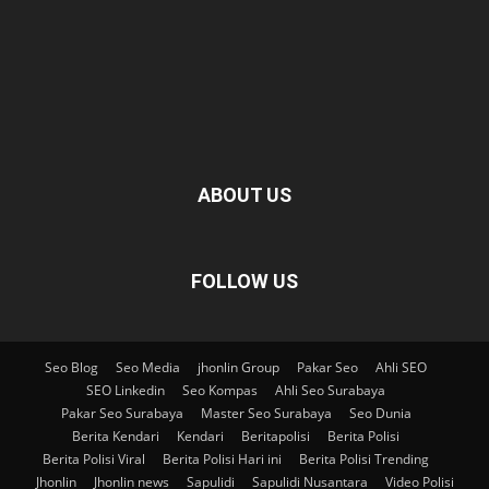
ABOUT US
FOLLOW US
Seo Blog
Seo Media
jhonlin Group
Pakar Seo
Ahli SEO
SEO Linkedin
Seo Kompas
Ahli Seo Surabaya
Pakar Seo Surabaya
Master Seo Surabaya
Seo Dunia
Berita Kendari
Kendari
Beritapolisi
Berita Polisi
Berita Polisi Viral
Berita Polisi Hari ini
Berita Polisi Trending
Jhonlin
Jhonlin news
Sapulidi
Sapulidi Nusantara
Video Polisi