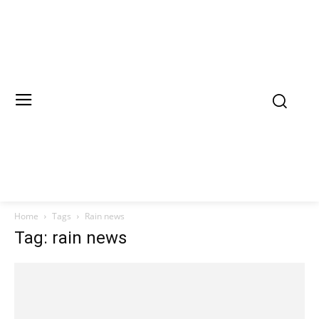
Home
Tags
Rain news
Tag: rain news