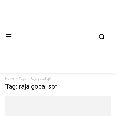
Home
Tags
Raja gopal spf
Tag: raja gopal spf