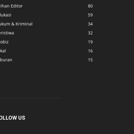
lihan Editor
80
dukasi
59
ukum & Kriminal
34
ristiwa
32
kobiz
19
kal
16
iburan
15
OLLOW US