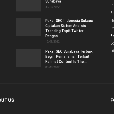
Surabaya
Pi
30/10/2022
E
H
Pakar SEO Indonesia Sukses
Ciptakan Sistem Analisis
Pe
Trending Topik Twitter
E
Dengan...
12/08/2022
Lo
H
Pakar SEO Surabaya Terbaik,
Begini Pemahaman Terkait
Kalimat Content Is The...
03/08/2022
OUT US
F