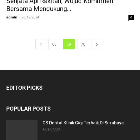
Senjata Api Rakitan, Wujud Komitmen
Bersama Mendukung...
admin
-
28/12/2024
0
68
69
70
EDITOR PICKS
POPULAR POSTS
CS Dental Klinik Gigi Terbaik Di Surabaya
30/10/2022