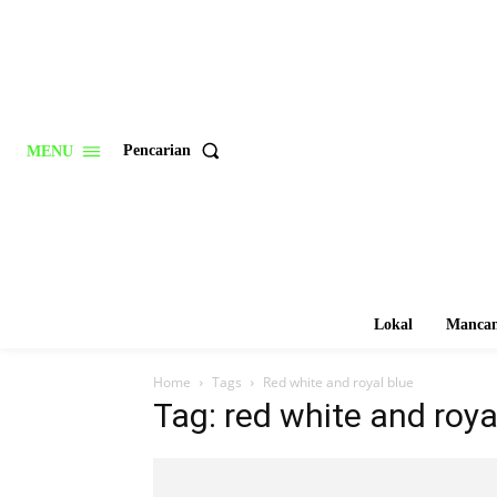
Pencarian
MENU
Lokal
Mancan
Home
Tags
Red white and royal blue
Tag: red white and roya