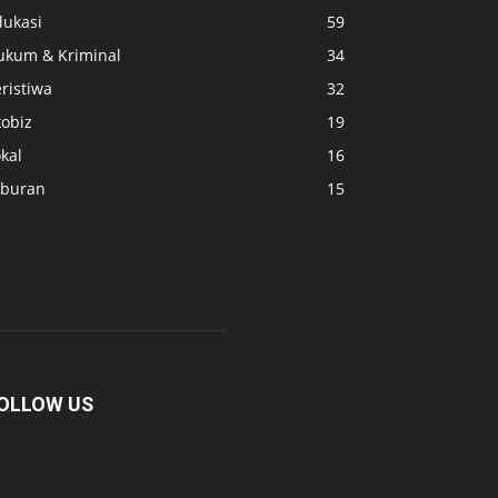
dukasi
59
ukum & Kriminal
34
ristiwa
32
kobiz
19
kal
16
iburan
15
OLLOW US