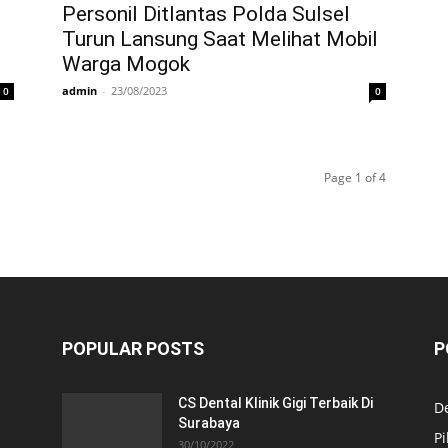
Personil Ditlantas Polda Sulsel
Turun Lansung Saat Melihat Mobil
Warga Mogok
admin
-
23/08/2023
0
0
Page 1 of 4
POPULAR POSTS
P
CS Dental Klinik Gigi Terbaik Di
De
Surabaya
Pi
30/10/2022