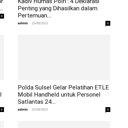
or
Kadiv Humas Polri : 4 Deklarasi
.
Penting yang Dihasilkan dalam
Pertemuan...
0
admin
-
25/08/2023
0
Polda Sulsel Gelar Pelatihan ETLE
l
Mobil Handheld untuk Personel
Satlantas 24...
admin
-
25/08/2023
0
0