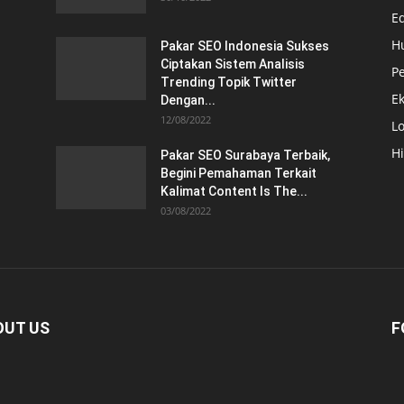
E
H
Pakar SEO Indonesia Sukses
Ciptakan Sistem Analisis
Pe
Trending Topik Twitter
E
Dengan...
12/08/2022
Lo
H
Pakar SEO Surabaya Terbaik,
Begini Pemahaman Terkait
Kalimat Content Is The...
03/08/2022
OUT US
F