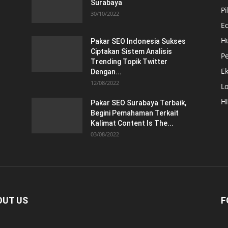
Surabaya
Pi
30/10/2022
E
H
Pakar SEO Indonesia Sukses
Ciptakan Sistem Analisis
Pe
Trending Topik Twitter
E
Dengan...
12/08/2022
Lo
H
Pakar SEO Surabaya Terbaik,
Begini Pemahaman Terkait
Kalimat Content Is The...
03/08/2022
OUT US
F