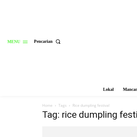
Pencarian
MENU
Lokal
Mancan
Home
Tags
Rice dumpling festival
Tag: rice dumpling fest