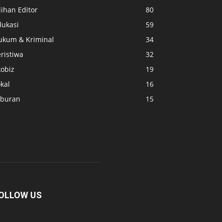
lihan Editor
80
dukasi
59
ukum & Kriminal
34
ristiwa
32
kobiz
19
kal
16
iburan
15
OLLOW US