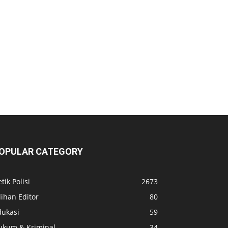
OPULAR CATEGORY
tik Polisi
2673
lihan Editor
80
dukasi
59
ukum & Kriminal
34