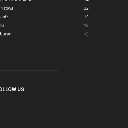
ristiwa
32
kobiz
19
kal
16
iburan
15
OLLOW US