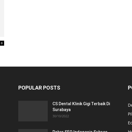
0
POPULAR POSTS
P
CS Dental Klinik Gigi Terbaik Di
De
Surabaya
Pi
30/10/2022
E
H