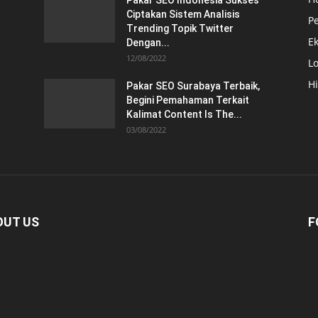
Pakar SEO Indonesia Sukses
Ciptakan Sistem Analisis
Pe
Trending Topik Twitter
E
Dengan...
12/08/2022
Lo
H
Pakar SEO Surabaya Terbaik,
Begini Pemahaman Terkait
Kalimat Content Is The...
03/08/2022
OUT US
F