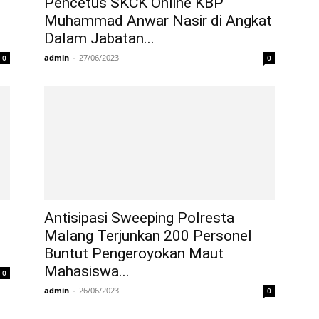
Pencetus SKCK Online KBP
Muhammad Anwar Nasir di Angkat
Dalam Jabatan...
admin
-
27/06/2023
0
0
Antisipasi Sweeping Polresta
Malang Terjunkan 200 Personel
Buntut Pengeroyokan Maut
Mahasiswa...
0
admin
-
26/06/2023
0