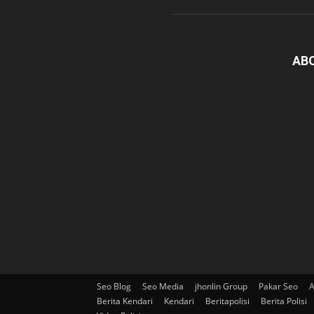
AB
Seo Blog
Seo Media
jhonlin Group
Pakar Seo
A
Berita Kendari
Kendari
Beritapolisi
Berita Polisi