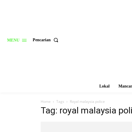
Pencarian
MENU
Lokal
Mancan
Home
Tags
Royal malaysia police
Tag: royal malaysia pol