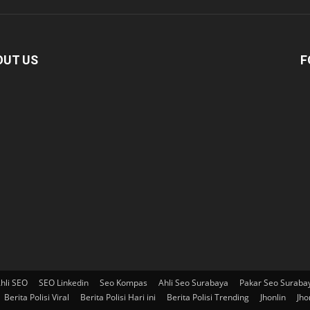
OUT US
F
hli SEO
SEO Linkedin
Seo Kompas
Ahli Seo Surabaya
Pakar Seo Suraba
Berita Polisi Viral
Berita Polisi Hari ini
Berita Polisi Trending
Jhonlin
Jho