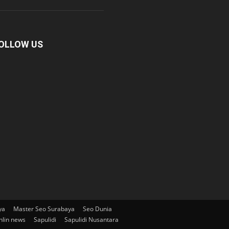
OLLOW US
ya
Master Seo Surabaya
Seo Dunia
nlin news
Sapulidi
Sapulidi Nusantara