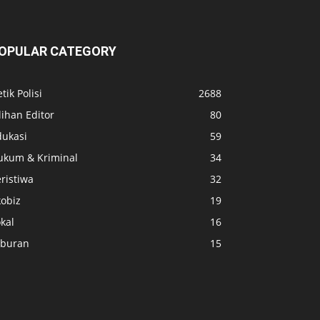
OPULAR CATEGORY
tik Polisi
2688
lihan Editor
80
dukasi
59
ukum & Kriminal
34
ristiwa
32
kobiz
19
kal
16
iburan
15