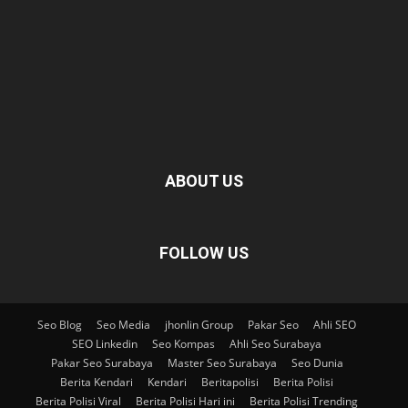
ABOUT US
FOLLOW US
Seo Blog
Seo Media
jhonlin Group
Pakar Seo
Ahli SEO
SEO Linkedin
Seo Kompas
Ahli Seo Surabaya
Pakar Seo Surabaya
Master Seo Surabaya
Seo Dunia
Berita Kendari
Kendari
Beritapolisi
Berita Polisi
Berita Polisi Viral
Berita Polisi Hari ini
Berita Polisi Trending