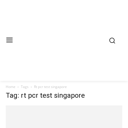
Home
Tags
Rt pcr test singapore
Tag: rt pcr test singapore