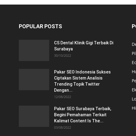
POPULAR POSTS
P
CS Dental Klinik Gigi Terbaik Di
De
Surabaya
Pi
30/10/2022
E
H
Pakar SEO Indonesia Sukses
Ciptakan Sistem Analisis
Pe
Trending Topik Twitter
E
Dengan...
12/08/2022
Lo
H
Pakar SEO Surabaya Terbaik,
Begini Pemahaman Terkait
Kalimat Content Is The...
03/08/2022