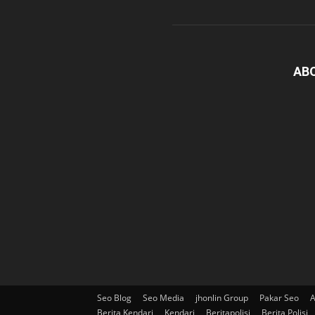
AB
Seo Blog
Seo Media
jhonlin Group
Pakar Seo
A
Berita Kendari
Kendari
Beritapolisi
Berita Polisi