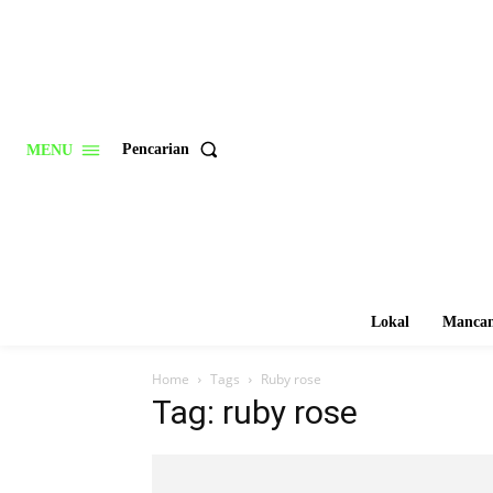
Pencarian
MENU
Lokal
Mancan
Home
Tags
Ruby rose
Tag: ruby rose