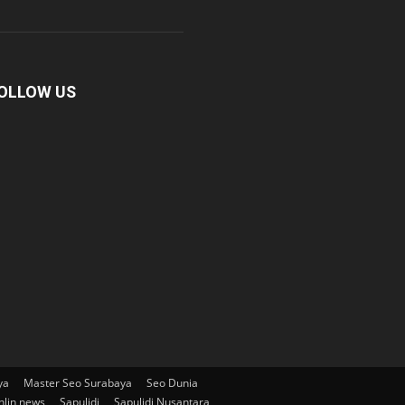
OLLOW US
ya
Master Seo Surabaya
Seo Dunia
nlin news
Sapulidi
Sapulidi Nusantara