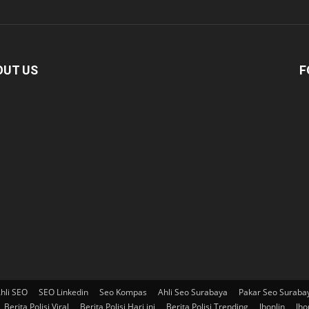
OUT US
F
hli SEO
SEO Linkedin
Seo Kompas
Ahli Seo Surabaya
Pakar Seo Suraba
Berita Polisi Viral
Berita Polisi Hari ini
Berita Polisi Trending
Jhonlin
Jho