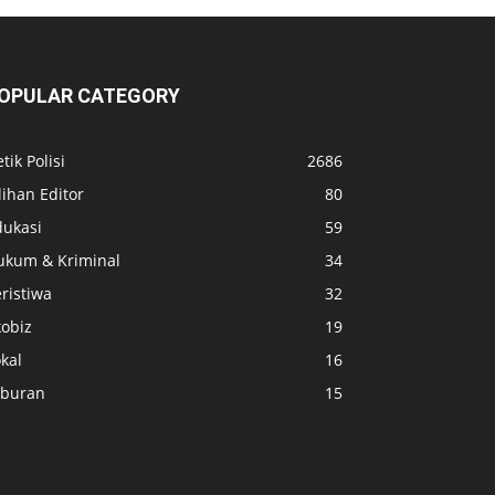
OPULAR CATEGORY
tik Polisi
2686
lihan Editor
80
dukasi
59
ukum & Kriminal
34
ristiwa
32
kobiz
19
kal
16
iburan
15