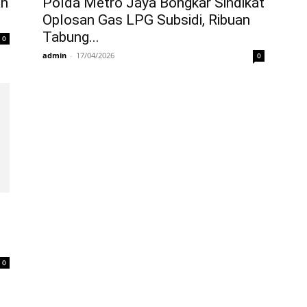
an
Polda Metro Jaya Bongkar Sindikat
Oplosan Gas LPG Subsidi, Ribuan
Tabung...
0
admin
-
17/04/2026
0
0