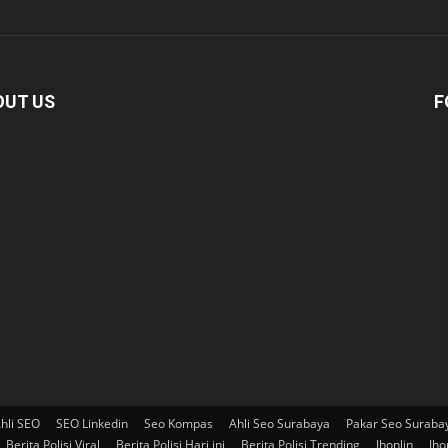
OUT US
F
hli SEO
SEO Linkedin
Seo Kompas
Ahli Seo Surabaya
Pakar Seo Suraba
Berita Polisi Viral
Berita Polisi Hari ini
Berita Polisi Trending
Jhonlin
Jho