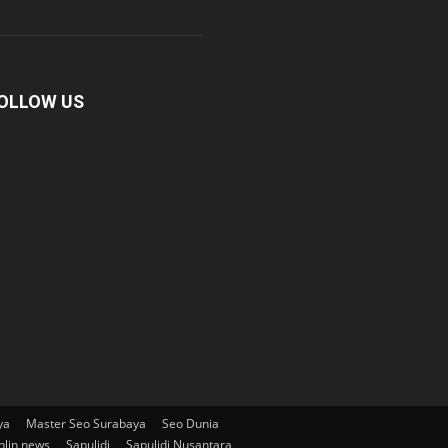
OLLOW US
ya
Master Seo Surabaya
Seo Dunia
nlin news
Sapulidi
Sapulidi Nusantara