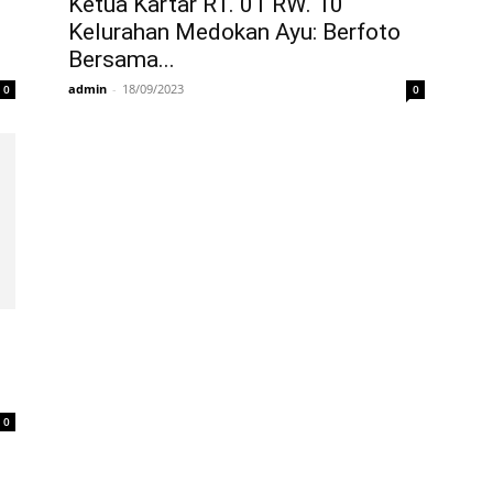
Ketua Kartar RT. 01 RW. 10
Kelurahan Medokan Ayu: Berfoto
Bersama...
admin
-
18/09/2023
0
0
0