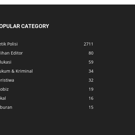
OPULAR CATEGORY
tik Polisi
2711
lihan Editor
80
dukasi
59
ukum & Kriminal
34
ristiwa
32
kobiz
19
kal
16
iburan
15