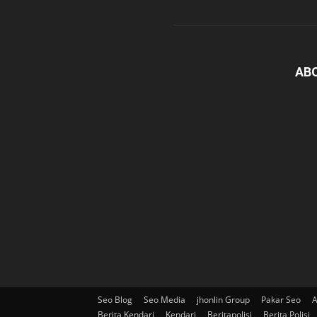
AB
Seo Blog
Seo Media
jhonlin Group
Pakar Seo
A
Berita Kendari
Kendari
Beritapolisi
Berita Polisi