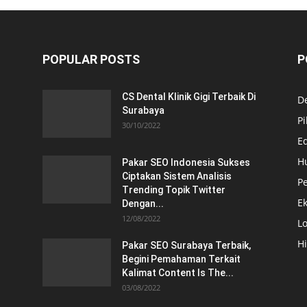
POPULAR POSTS
P
CS Dental Klinik Gigi Terbaik Di
De
Surabaya
Pi
30/10/2022
E
H
Pakar SEO Indonesia Sukses
Ciptakan Sistem Analisis
Pe
Trending Topik Twitter
E
Dengan...
12/08/2022
Lo
H
Pakar SEO Surabaya Terbaik,
Begini Pemahaman Terkait
Kalimat Content Is The...
03/08/2022