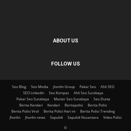
ABOUT US
FOLLOW US
Seo Blog
Seo Media
jhonlin Group
Pakar Seo
Ahli SEO
SEO Linkedin
Seo Kompas
Ahli Seo Surabaya
Pakar Seo Surabaya
Master Seo Surabaya
Seo Dunia
Berita Kendari
Kendari
Beritapolisi
Berita Polisi
Berita Polisi Viral
Berita Polisi Hari ini
Berita Polisi Trending
Jhonlin
Jhonlin news
Sapulidi
Sapulidi Nusantara
Video Polisi
©