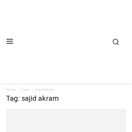
Home
Tags
Sajid akram
Tag: sajid akram