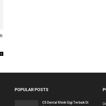
an
0
POPULAR POSTS
P
CS Dental Klinik Gigi Terbaik Di
De