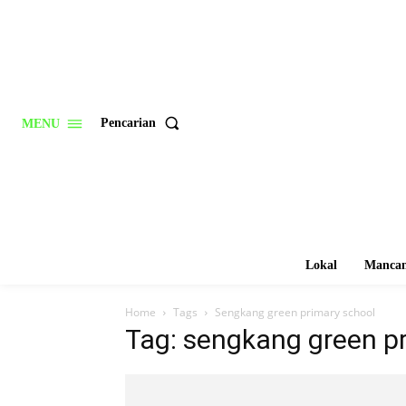
Pencarian
MENU
Lokal
Mancan
Home
Tags
Sengkang green primary school
Tag: sengkang green p