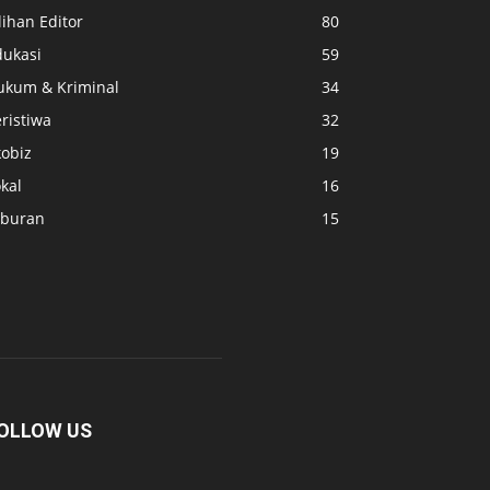
lihan Editor
80
dukasi
59
ukum & Kriminal
34
ristiwa
32
kobiz
19
kal
16
iburan
15
OLLOW US