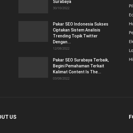
Surabaya
Pi
30/10/2022
E
H
Pakar SEO Indonesia Sukses
Ciptakan Sistem Analisis
Pe
Trending Topik Twitter
E
Dengan...
12/08/2022
Lo
H
Pakar SEO Surabaya Terbaik,
Begini Pemahaman Terkait
Kalimat Content Is The...
03/08/2022
OUT US
F