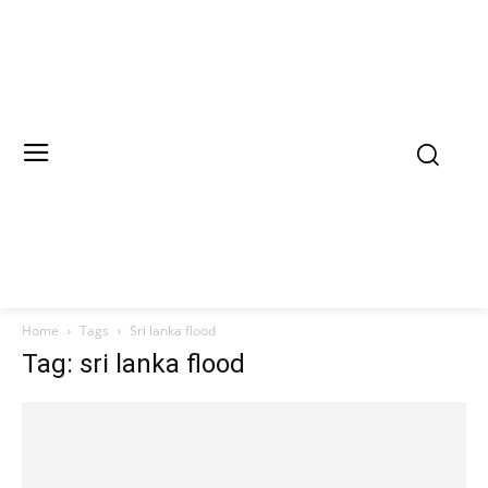
Home
Tags
Sri lanka flood
Tag: sri lanka flood