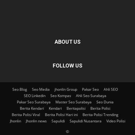
ABOUT US
FOLLOW US
Seo Blog
Seo Media
jhonlin Group
Pakar Seo
Ahli SEO
SEO Linkedin
Seo Kompas
Ahli Seo Surabaya
Pakar Seo Surabaya
Master Seo Surabaya
Seo Dunia
Berita Kendari
Kendari
Beritapolisi
Berita Polisi
Berita Polisi Viral
Berita Polisi Hari ini
Berita Polisi Trending
Jhonlin
Jhonlin news
Sapulidi
Sapulidi Nusantara
Video Polisi
©