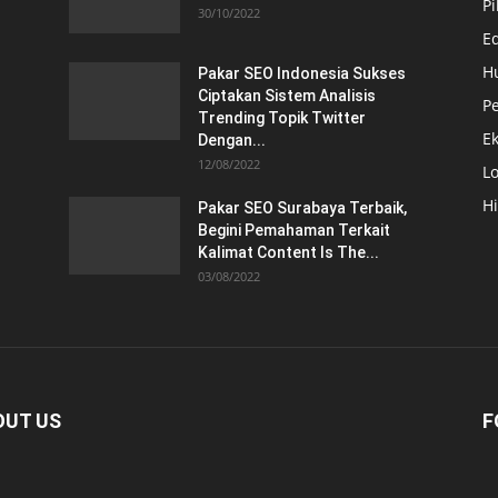
Pi
30/10/2022
E
H
Pakar SEO Indonesia Sukses
Ciptakan Sistem Analisis
Pe
Trending Topik Twitter
E
Dengan...
12/08/2022
Lo
H
Pakar SEO Surabaya Terbaik,
Begini Pemahaman Terkait
Kalimat Content Is The...
03/08/2022
OUT US
F