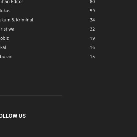
lihan Editor
80
dukasi
59
ukum & Kriminal
34
ristiwa
32
kobiz
19
kal
16
iburan
15
OLLOW US