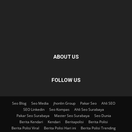
ABOUT US
FOLLOW US
Seo Blog
Seo Media
jhonlin Group
Pakar Seo
Ahli SEO
SEO Linkedin
Seo Kompas
Ahli Seo Surabaya
Pakar Seo Surabaya
Master Seo Surabaya
Seo Dunia
Berita Kendari
Kendari
Beritapolisi
Berita Polisi
Berita Polisi Viral
Berita Polisi Hari ini
Berita Polisi Trending