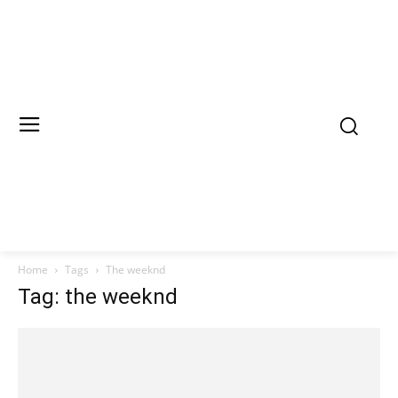
Home
Tags
The weeknd
Tag: the weeknd