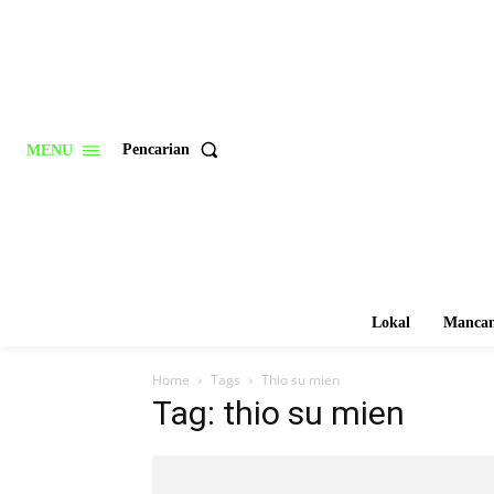
Pencarian
MENU
Lokal
Mancan
Home
Tags
Thio su mien
Tag: thio su mien