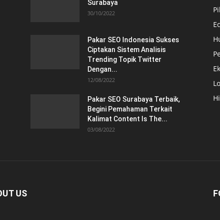
Surabaya
Pi
30/10/2022
E
H
Pakar SEO Indonesia Sukses
Ciptakan Sistem Analisis
Pe
Trending Topik Twitter
E
Dengan...
12/08/2022
Lo
H
Pakar SEO Surabaya Terbaik,
Begini Pemahaman Terkait
Kalimat Content Is The...
03/08/2022
OUT US
F