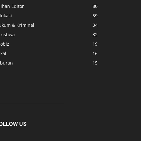
lihan Editor
80
dukasi
59
ukum & Kriminal
34
ristiwa
32
kobiz
19
kal
16
iburan
15
OLLOW US