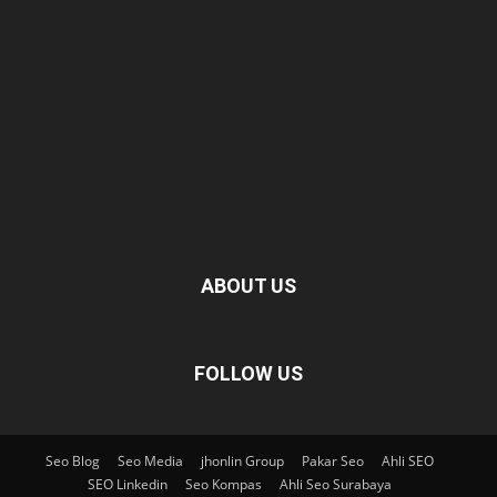
ABOUT US
FOLLOW US
Seo Blog
Seo Media
jhonlin Group
Pakar Seo
Ahli SEO
SEO Linkedin
Seo Kompas
Ahli Seo Surabaya