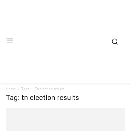
Home
Tags
Tn election results
Tag: tn election results