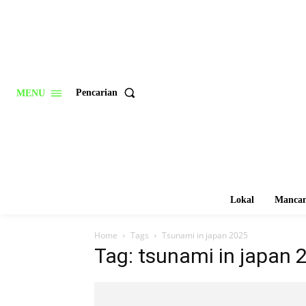
Pencarian
MENU
Lokal
Mancan
Home
Tags
Tsunami in japan 2025
Tag: tsunami in japan 