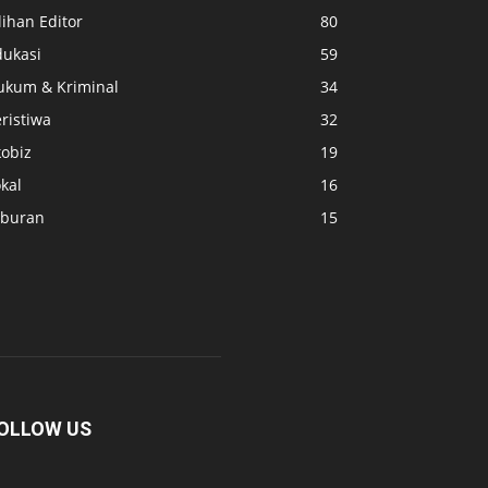
lihan Editor
80
dukasi
59
ukum & Kriminal
34
ristiwa
32
kobiz
19
kal
16
iburan
15
OLLOW US