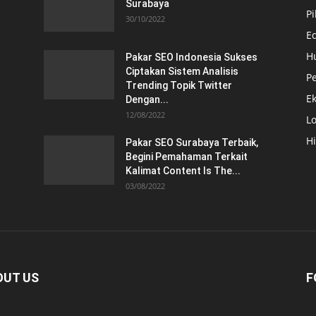
Surabaya
Pi
30/10/2022
E
H
Pakar SEO Indonesia Sukses
Ciptakan Sistem Analisis
Pe
Trending Topik Twitter
E
Dengan...
12/08/2022
Lo
H
Pakar SEO Surabaya Terbaik,
Begini Pemahaman Terkait
Kalimat Content Is The...
03/08/2022
OUT US
F