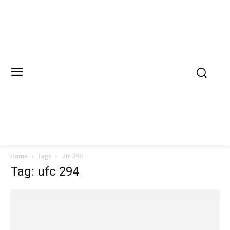
Home
Tags
Ufc 294
Tag: ufc 294