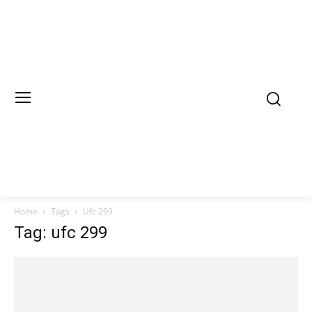
Home
Tags
Ufc 299
Tag: ufc 299