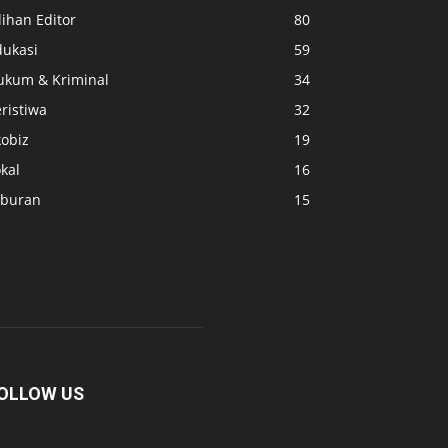
lihan Editor
80
dukasi
59
ukum & Kriminal
34
ristiwa
32
kobiz
19
kal
16
iburan
15
OLLOW US