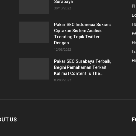
Surabaya
Pi
30/10/2022
E
H
Pakar SEO Indonesia Sukses
Ciptakan Sistem Analisis
Pe
Trending Topik Twitter
E
Dengan...
12/08/2022
Lo
H
Pakar SEO Surabaya Terbaik,
Begini Pemahaman Terkait
Kalimat Content Is The...
03/08/2022
OUT US
F