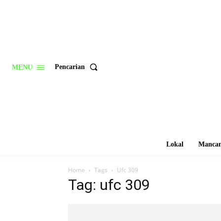
Pencarian
MENU
Lokal
Mancan
Home
Tags
Ufc 309
Tag: ufc 309