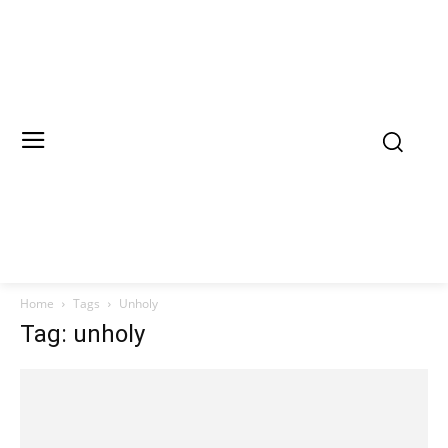
Home
Tags
Unholy
Tag: unholy