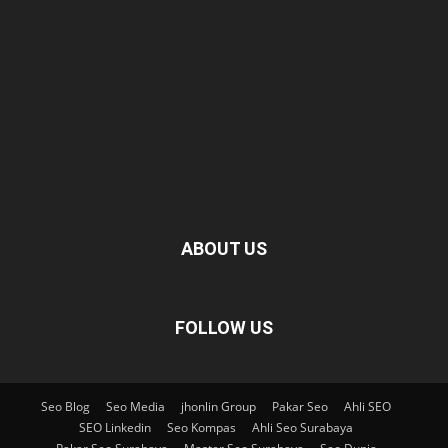
ABOUT US
FOLLOW US
Seo Blog
Seo Media
jhonlin Group
Pakar Seo
Ahli SEO
SEO Linkedin
Seo Kompas
Ahli Seo Surabaya