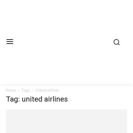
Home
Tags
United airlines
Tag: united airlines