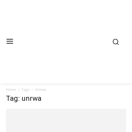
Home
Tags
Unrwa
Tag: unrwa