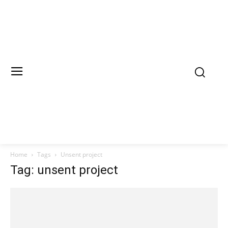
Home
Tags
Unsent project
Tag: unsent project