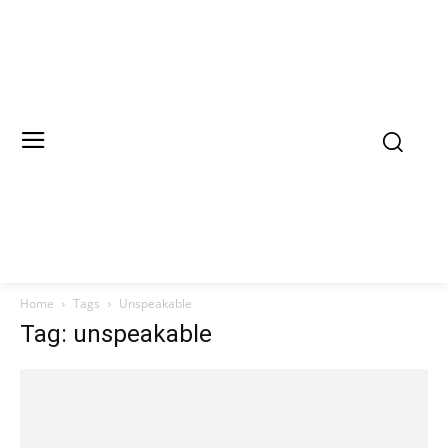
Home
Tags
Unspeakable
Tag: unspeakable