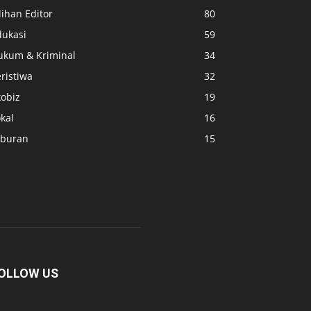
lihan Editor
80
dukasi
59
ukum & Kriminal
34
ristiwa
32
kobiz
19
kal
16
iburan
15
OLLOW US