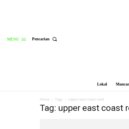
Pencarian
MENU
Lokal
Mancan
Home
Tags
Upper east coast road
Tag: upper east coast 