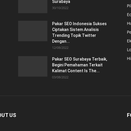
Surabaya
Pi
30/10/2022
E
H
Pakar SEO Indonesia Sukses
Ciptakan Sistem Analisis
Pe
Trending Topik Twitter
E
Dengan...
12/08/2022
Lo
H
Pakar SEO Surabaya Terbaik,
Begini Pemahaman Terkait
Kalimat Content Is The...
03/08/2022
OUT US
F