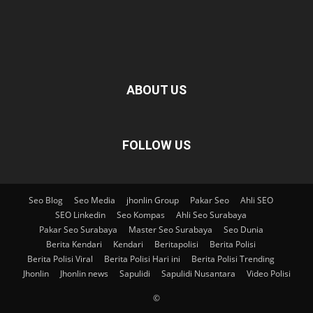
ABOUT US
FOLLOW US
Seo Blog
Seo Media
jhonlin Group
Pakar Seo
Ahli SEO
SEO Linkedin
Seo Kompas
Ahli Seo Surabaya
Pakar Seo Surabaya
Master Seo Surabaya
Seo Dunia
Berita Kendari
Kendari
Beritapolisi
Berita Polisi
Berita Polisi Viral
Berita Polisi Hari ini
Berita Polisi Trending
Jhonlin
Jhonlin news
Sapulidi
Sapulidi Nusantara
Video Polisi
©