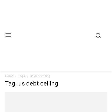
Home
Tags
Us debt ceiling
Tag: us debt ceiling