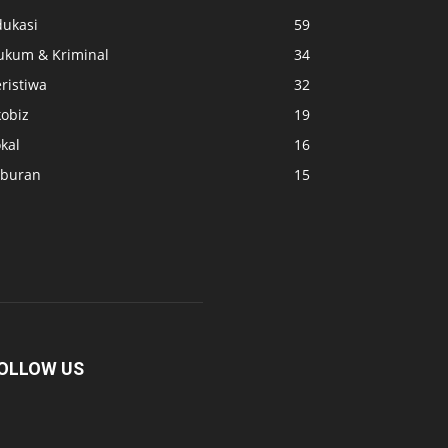
dukasi
59
ukum & Kriminal
34
ristiwa
32
kobiz
19
kal
16
iburan
15
OLLOW US