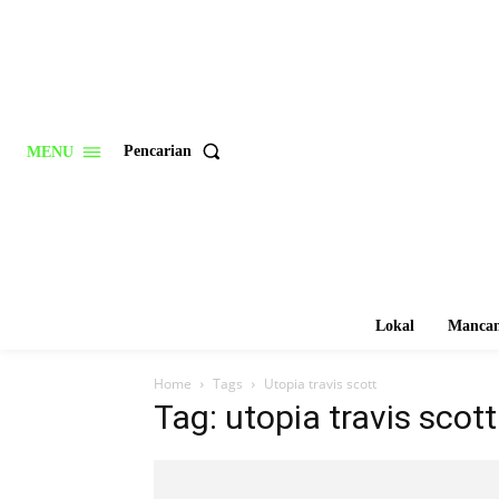
Pencarian
MENU
Lokal
Mancan
Home
Tags
Utopia travis scott
Tag: utopia travis scott