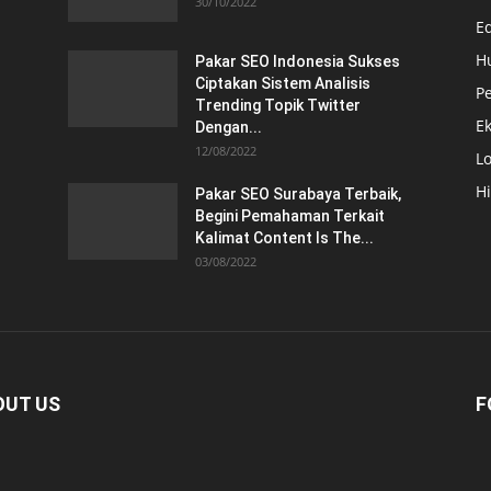
30/10/2022
E
H
Pakar SEO Indonesia Sukses
Ciptakan Sistem Analisis
Pe
Trending Topik Twitter
E
Dengan...
12/08/2022
Lo
H
Pakar SEO Surabaya Terbaik,
Begini Pemahaman Terkait
Kalimat Content Is The...
03/08/2022
OUT US
F