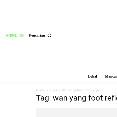
Pencarian
MENU
Lokal
Mancan
Home
Tags
Wan yang foot reflexology
Tag: wan yang foot ref