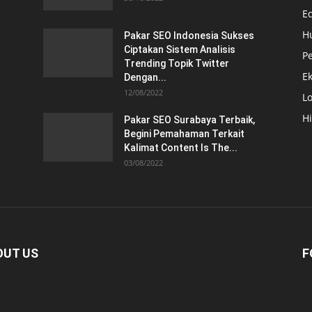
E
H
Pakar SEO Indonesia Sukses
Ciptakan Sistem Analisis
Pe
Trending Topik Twitter
E
Dengan...
12/08/2022
Lo
H
Pakar SEO Surabaya Terbaik,
Begini Pemahaman Terkait
Kalimat Content Is The...
03/08/2022
OUT US
F