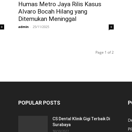
Humas Metro Jaya Rilis Kasus
Alvaro Bocah Hilang yang
Ditemukan Meninggal
admin
-
25/11/2025
0
0
Page 1 of 2
POPULAR POSTS
P
CS Dental Klinik Gigi Terbaik Di
De
Surabaya
Pi
30/10/2022