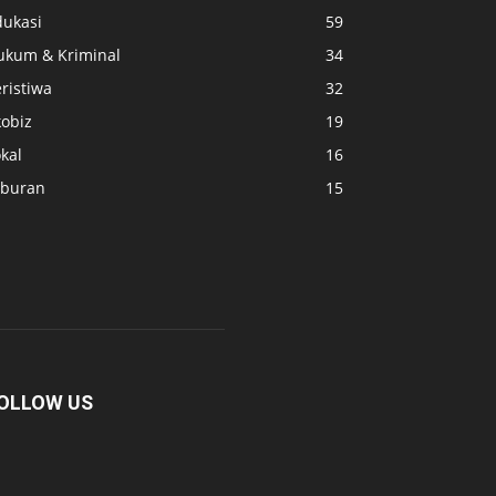
dukasi
59
ukum & Kriminal
34
ristiwa
32
kobiz
19
kal
16
iburan
15
OLLOW US