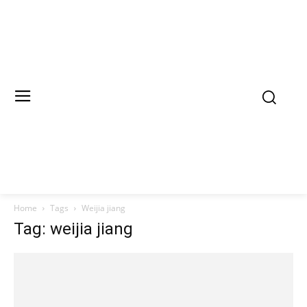
Home
Tags
Weijia jiang
Tag: weijia jiang