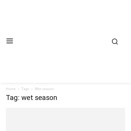
Home
Tags
Wet season
Tag: wet season