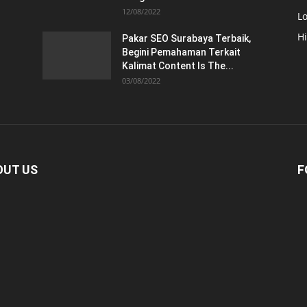
12/08/2022
Lo
H
Pakar SEO Surabaya Terbaik,
Begini Pemahaman Terkait
Kalimat Content Is The...
03/08/2022
OUT US
F