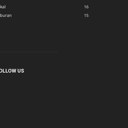
kal
16
iburan
15
OLLOW US