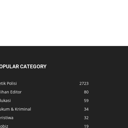
OPULAR CATEGORY
tik Polisi
2723
lihan Editor
80
dukasi
59
ukum & Kriminal
34
ristiwa
32
kobiz
19