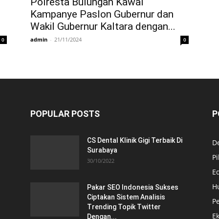
Polresta Bulungan Kawal
Kampanye Paslon Gubernur dan
Wakil Gubernur Kaltara dengan...
admin
-
21/11/2024
0
0
POPULAR POSTS
P
CS Dental Klinik Gigi Terbaik Di
De
Surabaya
Pi
30/10/2022
E
H
Pakar SEO Indonesia Sukses
Ciptakan Sistem Analisis
Pe
Trending Topik Twitter
E
Dengan...