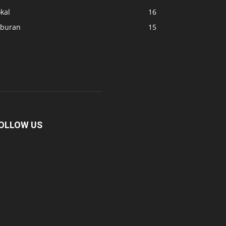
kal
16
iburan
15
OLLOW US