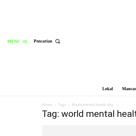
Pencarian
MENU
Lokal
Mancan
Home
Tags
World mental health day
Tag: world mental heal