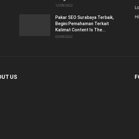
12/08/2022
Lo
H
Pakar SEO Surabaya Terbaik,
Begini Pemahaman Terkait
Kalimat Content Is The...
03/08/2022
OUT US
F