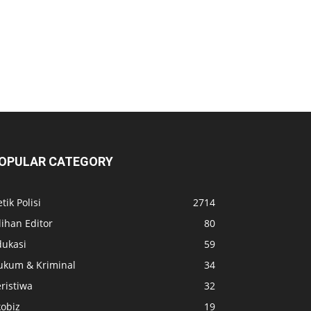
OPULAR CATEGORY
tik Polisi
2714
lihan Editor
80
dukasi
59
ukum & Kriminal
34
ristiwa
32
kobiz
19