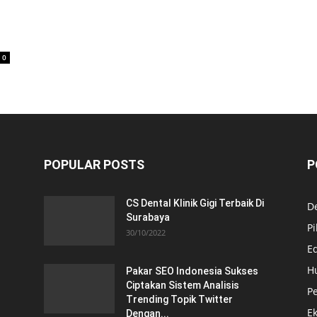
0
POPULAR POSTS
P
CS Dental Klinik Gigi Terbaik Di
De
Surabaya
Pi
30/10/2022
E
H
Pakar SEO Indonesia Sukses
Ciptakan Sistem Analisis
Pe
Trending Topik Twitter
E
Dengan...