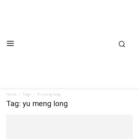
Home
Tags
Yu meng long
Tag: yu meng long