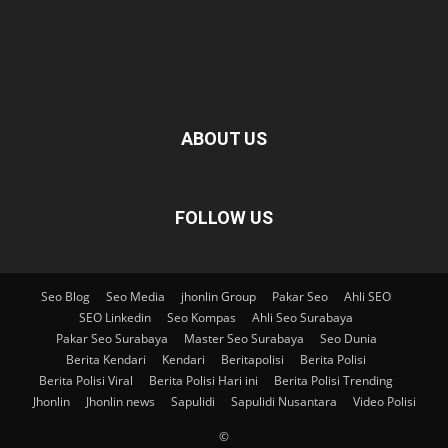
ABOUT US
FOLLOW US
Seo Blog
Seo Media
jhonlin Group
Pakar Seo
Ahli SEO
SEO Linkedin
Seo Kompas
Ahli Seo Surabaya
Pakar Seo Surabaya
Master Seo Surabaya
Seo Dunia
Berita Kendari
Kendari
Beritapolisi
Berita Polisi
Berita Polisi Viral
Berita Polisi Hari ini
Berita Polisi Trending
Jhonlin
Jhonlin news
Sapulidi
Sapulidi Nusantara
Video Polisi
©