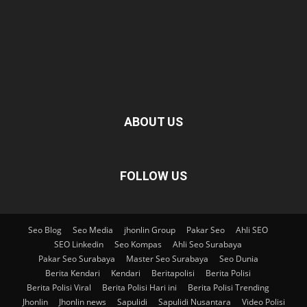
ABOUT US
FOLLOW US
Seo Blog
Seo Media
jhonlin Group
Pakar Seo
Ahli SEO
SEO Linkedin
Seo Kompas
Ahli Seo Surabaya
Pakar Seo Surabaya
Master Seo Surabaya
Seo Dunia
Berita Kendari
Kendari
Beritapolisi
Berita Polisi
Berita Polisi Viral
Berita Polisi Hari ini
Berita Polisi Trending
Jhonlin
Jhonlin news
Sapulidi
Sapulidi Nusantara
Video Polisi