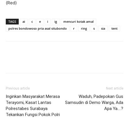
(Red)
TAGS
ai
c
e
i
ig
mencuri kotak amal
polres bondowoso pria asal situbondo
r
ring
s
sia
tent
Previous article
Next article
Inginkan Masyarakat Merasa
Waduh, Padepokan Gus
Terayomi, Kasat Lantas
Samsudin di Demo Warga, Ada
Polrestabes Surabaya
Apa Ya….?
Tekankan Fungsi Pokok Polri