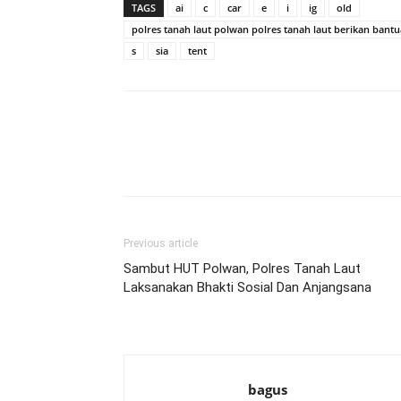
TAGS
ai
c
car
e
i
ig
old
polres tanah laut polwan polres tanah laut berikan ban
s
sia
tent
Previous article
Sambut HUT Polwan, Polres Tanah Laut
Laksanakan Bhakti Sosial Dan Anjangsana
bagus