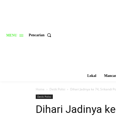
Pencarian
MENU
Lokal
Mancan
Home
Detik Polisi
Dihari Jadinya ke 74, Srikandi 
Detik Polisi
Dihari Jadinya ke