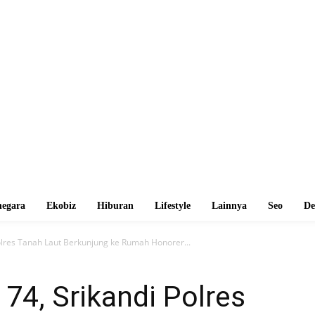
egara
Ekobiz
Hiburan
Lifestyle
Lainnya
Seo
De
Polres Tanah Laut Berkunjung ke Rumah Honorer...
 74, Srikandi Polres