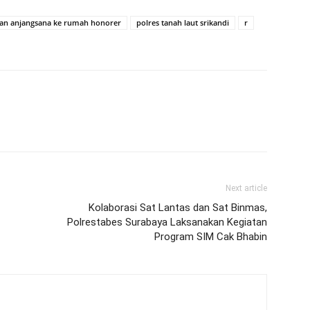
tuan anjangsana ke rumah honorer
polres tanah laut srikandi
r
Next article
Kolaborasi Sat Lantas dan Sat Binmas,
Polrestabes Surabaya Laksanakan Kegiatan
Program SIM Cak Bhabin