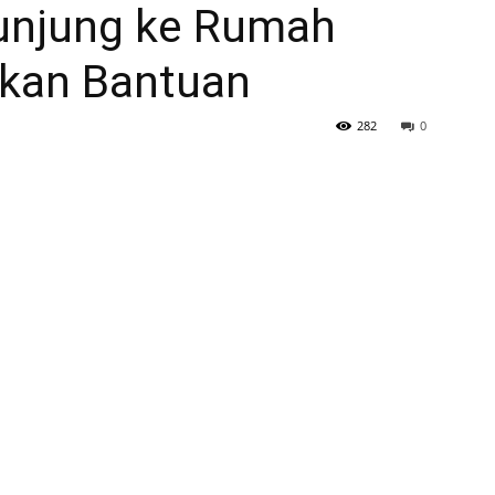
unjung ke Rumah
ikan Bantuan
282
0