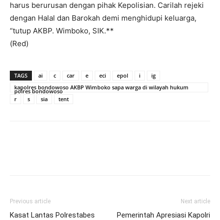
harus berurusan dengan pihak Kepolisian. Carilah rejeki
dengan Halal dan Barokah demi menghidupi keluarga,
“tutup AKBP. Wimboko, SIK.**
(Red)
TAGS
ai
c
car
e
eci
epol
i
ig
kapolres bondowoso AKBP Wimboko sapa warga di wilayah hukum
polres bondowoso
r
s
sia
tent
Previous article
Next article
Kasat Lantas Polrestabes
Pemerintah Apresiasi Kapolri