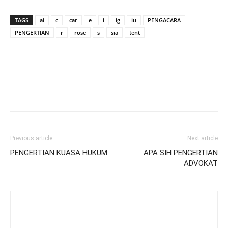
TAGS
ai
c
car
e
i
ig
iu
PENGACARA
PENGERTIAN
r
rose
s
sia
tent
Previous article
Next article
PENGERTIAN KUASA HUKUM
APA SIH PENGERTIAN
ADVOKAT