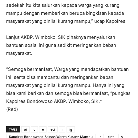
sedekah itu kita salurkan kepada warga yang kurang
mampu dengan memberikan berupa bingkisan kepada
masyarakat yang dinilai kurang mampu,” ucap Kapolres.
Lanjut AKBP. Wimboko, SIK pihaknya menyalurkan
bantuan sosial ini guna sedikit meringankan beban
masyarakat.
“Semoga bermanfaat, Warga yang mendapatkan bantuan
ini, serta bisa membantu dan meringankan beban
masyarakat yang dinilai kurang mampu. Hanya ini yang
bisa kami berikan dan semoga bisa bermanfaat, “pungkas
Kapolres Bondowoso AKBP. Wimboko, SIK.*
(Red)
TAGS
ai
c
e
eci
i
ig
Kapolres Bondowoso Baksos Warga Kurang Mampu
r
ring
s