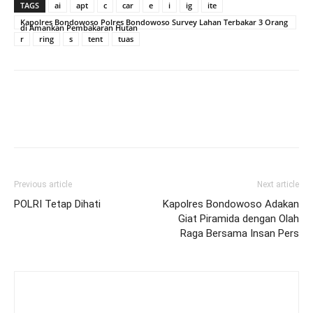
TAGS
ai
apt
c
car
e
i
ig
ite
Kapolres Bondowoso Polres Bondowoso Survey Lahan Terbakar 3 Orang
di Amankan Pembakaran Hutan
r
ring
s
tent
tuas
Previous article
Next article
POLRI Tetap Dihati
Kapolres Bondowoso Adakan
Giat Piramida dengan Olah
Raga Bersama Insan Pers