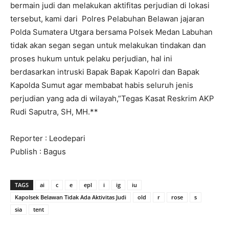
bermain judi dan melakukan aktifitas perjudian di lokasi
tersebut, kami dari Polres Pelabuhan Belawan jajaran
Polda Sumatera Utgara bersama Polsek Medan Labuhan
tidak akan segan segan untuk melakukan tindakan dan
proses hukum untuk pelaku perjudian, hal ini
berdasarkan intruski Bapak Bapak Kapolri dan Bapak
Kapolda Sumut agar membabat habis seluruh jenis
perjudian yang ada di wilayah,”Tegas Kasat Reskrim AKP
Rudi Saputra, SH, MH.**
Reporter : Leodepari
Publish : Bagus
TAGS
ai
c
e
epl
i
ig
iu
Kapolsek Belawan Tidak Ada Aktivitas Judi
old
r
rose
s
sia
tent