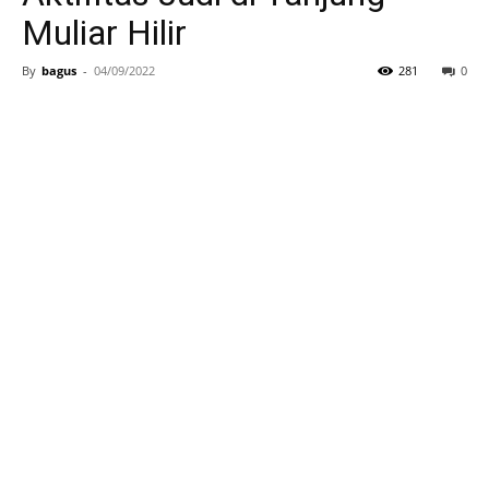
Muliar Hilir
By
bagus
-
04/09/2022
281
0