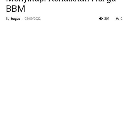
BBM
By
bagus
-
08/09/2022
301
0