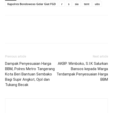
Kapolres Bondowoso Gelar Giat FGD
r
s
sia
tent
ubs
Previous article
Next article
Dampak Penyesuaian Harga
AKBP. Wimboko, S.I.K Salurkan
BBM, Polres Metro Tangerang
Bansos kepada Warga
Kota Beri Bantuan Sembako
Terdampak Penyesuaian Harga
Bagi Supir Angkot, Ojol dan
BBM
Tukang Becak